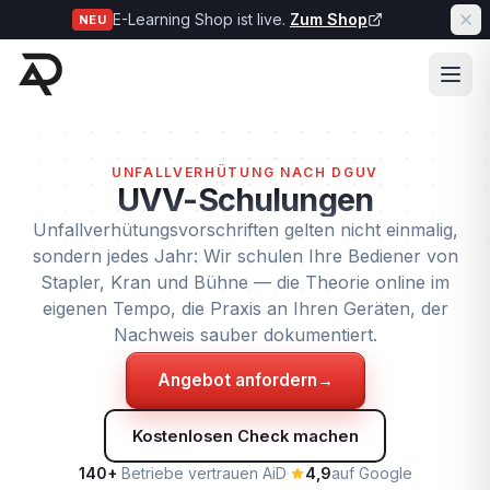
E-Learning Shop ist live.
Zum Shop
NEU
UNFALLVERHÜTUNG NACH DGUV
UVV-Schulungen
Unfallverhütungsvorschriften gelten nicht einmalig,
sondern jedes Jahr: Wir schulen Ihre Bediener von
Stapler, Kran und Bühne — die Theorie online im
eigenen Tempo, die Praxis an Ihren Geräten, der
Nachweis sauber dokumentiert.
Angebot anfordern
→
Kostenlosen Check machen
140+
Betriebe vertrauen AiD
·
4,9
auf Google