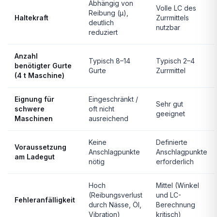
Abhängig von
Volle LC des
Reibung (µ),
Haltekraft
Zurrmittels
deutlich
nutzbar
reduziert
Anzahl
Typisch 8–14
Typisch 2–4
benötigter Gurte
Gurte
Zurrmittel
(4 t Maschine)
Eignung für
Eingeschränkt /
Sehr gut
schwere
oft nicht
geeignet
Maschinen
ausreichend
Keine
Definierte
Voraussetzung
Anschlagpunkte
Anschlagpunkte
am Ladegut
nötig
erforderlich
Hoch
Mittel (Winkel
(Reibungsverlust
und LC-
Fehleranfälligkeit
durch Nässe, Öl,
Berechnung
Vibration)
kritisch)