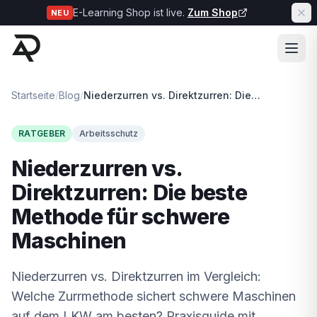
E-Learning Shop ist live.
Zum Shop
NEU
Startseite
/
Blog
/
Niederzurren vs. Direktzurren: Die beste Methode für schwere Maschinen
RATGEBER
Arbeitsschutz
Niederzurren vs.
Direktzurren: Die beste
Methode für schwere
Maschinen
Niederzurren vs. Direktzurren im Vergleich:
Welche Zurrmethode sichert schwere Maschinen
auf dem LKW am besten? Praxisguide mit